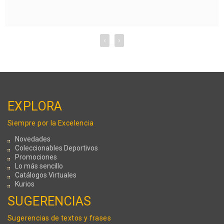
¿Qué más necesitas?
‹
›
EXPLORA
Siempre por la Excelencia
Novedades
Coleccionables Deportivos
Promociones
Lo más sencillo
Catálogos Virtuales
Kurios
SUGERENCIAS
Sugerencias de textos y frases