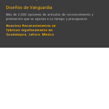
Diseños de Vanguardia
Más de 2,000 opciones de artículos de reconocimiento y
premiación que se ajustan a su tiempo y presupuesto.
Nuestros Reconocimientos se
fabrican orgullosamente en:
Guadalajara, Jalisco. México
Laser World Excelencia en Reconocimientos, S.A. de C.V.
• Derechos Reservados ©
2025
Av. Mariano Otero 4671. Cuadra y media de Av. Patria rumbo Plaza
del Sol.
Fracc. La Calma. CP 45070 Zapopan, Jal. México
Teléfonos 33 3616-4060 / 33 3616-4160 / 33 2014-4622 / 33 3826
2465
Marca Registrada. Todos los derechos Reservados
Todos los logotipos que aparecen en este Sitio Web sólo tienen
propósitos ilustrativos.
No implica endoso ni licencias, por lo que no están a la venta en
ningún caso.