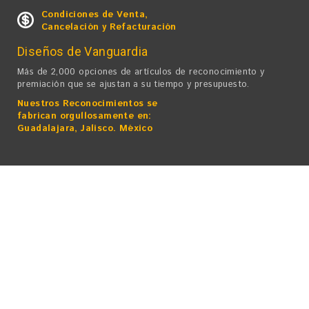
Condiciones de Venta,
Cancelación y Refacturación
Diseños de Vanguardia
Más de 2,000 opciones de artículos de reconocimiento y
premiación que se ajustan a su tiempo y presupuesto.
Nuestros Reconocimientos se
fabrican orgullosamente en:
Guadalajara, Jalisco. México
Laser World Excelencia en Reconocimientos, S.A. de C.V.
• Derechos Reservados ©
2025
Av. Mariano Otero 4671. Cuadra y media de Av. Patria rumbo Plaza
del Sol.
Fracc. La Calma. CP 45070 Zapopan, Jal. México
Teléfonos 33 3616-4060 / 33 3616-4160 / 33 2014-4622 / 33 3826
2465
Marca Registrada. Todos los derechos Reservados
Todos los logotipos que aparecen en este Sitio Web sólo tienen