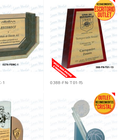
-1
0388-FN-T01-15