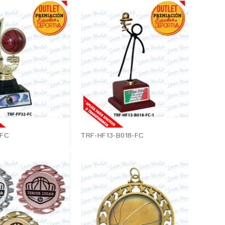
-FC
TRF-HF13-B018-FC