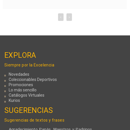
¿Qué más necesitas?
‹
›
EXPLORA
Siempre por la Excelencia
Novedades
Coleccionables Deportivos
Promociones
Lo más sencillo
Catálogos Virtuales
Kurios
SUGERENCIAS
Sugerencias de textos y frases
Agradecimiento Papás, Maestros y Padrinos