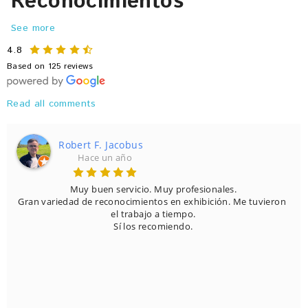
Reconocimientos
See more
4.8
Based on 125 reviews
Read all comments
Jorge Morales Alvarez
Hace 5 años
Honestamente, si quieres entregar un reconocimiento, este es 
el lugar correcto.

Tienen infinidad de opciones,  precios, materiales,  colores, que 
es muy difícil decidirte.

Aparte de que el trato es muy cálido y muy empatico.

Tienen estacionamiento propio y es muy fácil llegar.
