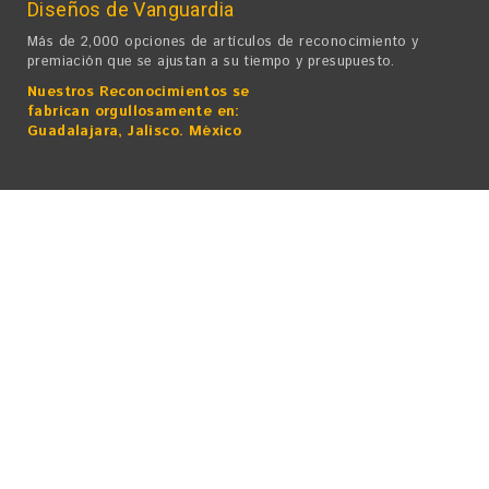
Diseños de Vanguardia
Más de 2,000 opciones de artículos de reconocimiento y
premiación que se ajustan a su tiempo y presupuesto.
Nuestros Reconocimientos se
fabrican orgullosamente en:
Guadalajara, Jalisco. México
Laser World Excelencia en Reconocimientos, S.A. de C.V.
• Derechos Reservados ©
2025
Av. Mariano Otero 4671. Cuadra y media de Av. Patria rumbo Plaza
del Sol.
Fracc. La Calma. CP 45070 Zapopan, Jal. México
Teléfonos 33 3616-4060 / 33 3616-4160 / 33 2014-4622 / 33 3826
2465
Marca Registrada. Todos los derechos Reservados
Todos los logotipos que aparecen en este Sitio Web sólo tienen
propósitos ilustrativos.
No implica endoso ni licencias, por lo que no están a la venta en
ningún caso.
Si desea mayor información por favor contáctenos.