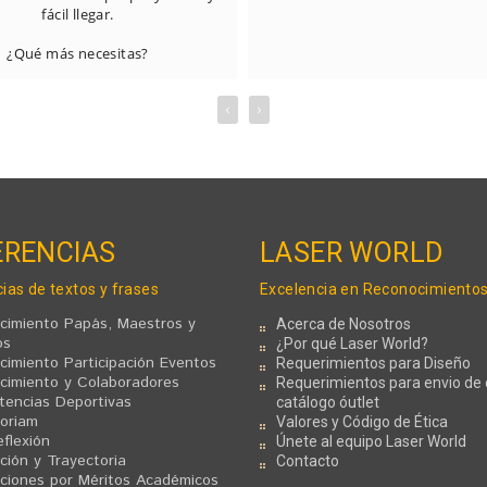
fácil llegar.

¿Qué más necesitas?
‹
›
RENCIAS
LASER WORLD
ias de textos y frases
Excelencia en Reconocimiento
cimiento Papás, Maestros y
Acerca de Nosotros
os
¿Por qué Laser World?
cimiento Participación Eventos
Requerimientos para Diseño
cimiento y Colaboradores
Requerimientos para envio de 
encias Deportivas
catálogo óutlet
oriam
Valores y Código de Ética
flexión
Únete al equipo Laser World
ación y Trayectoria
Contacto
taciones por Méritos Académicos