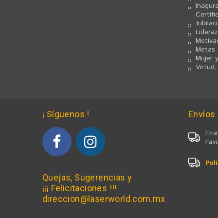
Inagura
Certifi
Jubilac
Lidera
Motiva
Metas 
Mujer 
Virtud
¡ Síguenos !
Envíos
Enví
Favo
Pol
Quejas, Sugerencias y
¡¡¡ Felicitaciones !!!
direccion@laserworld.com.mx