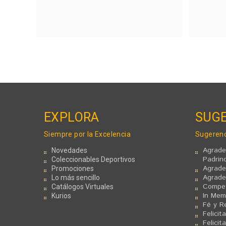
EXPLORA
SUGE
Siempre por la Excelencia
Sugerenc
Agrade
Novedades
Padrin
Coleccionables Deportivos
Agrade
Promociones
Agrade
Lo más sencillo
Compet
Catálogos Virtuales
In Mem
Kurios
Fé y Re
Felicit
Felici