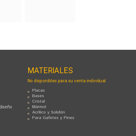
MATERIALES
s
No disponibles para su venta individual
Placas
Bases
Cristal
Mármol
diseño
Acrílico y Solidón
Para Gafetes y Pines