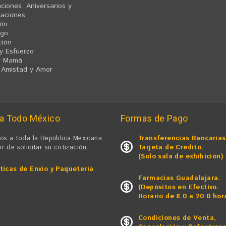
ciones, Aniversarios y
caciones
ión
zgo
ción
y Esfuerzo
y Mamá
, Amistad y Amor
 a Todo México
Formas de Pago
os a toda la República Mexicana.
Transferencias Bancarias
r de solicitar su cotización.
Tarjeta de Crédito.
(Solo sala de exhibición)
íticas de Envío y Paquetería
Farmacias Guadalajara.
(Depósitos en Efectivo.
Horario de 8.0 a 20.0 hor
Condiciones de Venta,