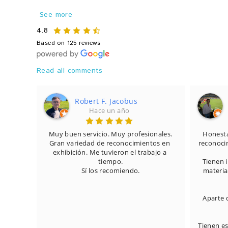
See more
4.8
Based on 125 reviews
Read all comments
Robert F. Jacobus
Hace un año
, la 
Muy buen servicio. Muy profesionales.

Honesta
nquilo.
Gran variedad de reconocimientos en 
reconocim
exhibición. Me tuvieron el trabajo a 
tiempo.

Tienen i
Sí los recomiendo.
material
Aparte d
Tienen e