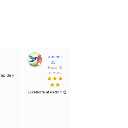
ammm
35
Hace 10
meses
rápida y 
Me en
atenciø
Excelente atención 👏