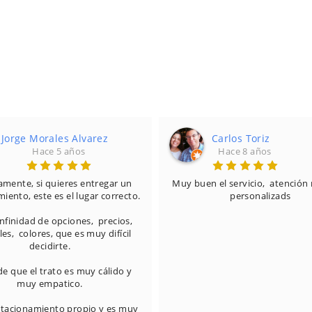
Jorge Morales Alvarez
Carlos Toriz
Hace 5 años
Hace 8 años
mente, si quieres entregar un 
Muy buen el servicio,  atención 
iento, este es el lugar correcto.

personalizads
nfinidad de opciones,  precios, 
es,  colores, que es muy difícil 
decidirte.

e que el trato es muy cálido y 
muy empatico.

stacionamiento propio y es muy 