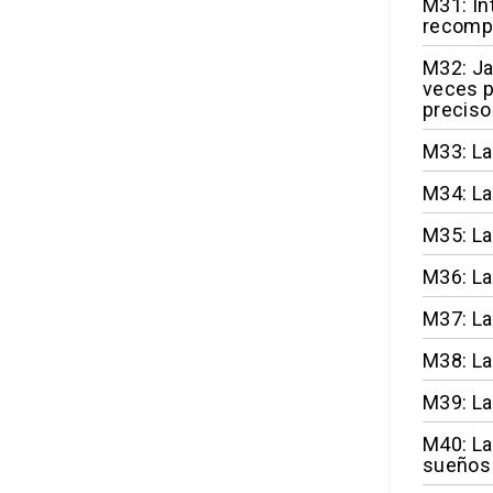
M31: In
recomp
M32: Ja
veces p
precis
M33: La
M34: La
M35: La
M36: La 
M37: La
M38: La
M39: La
M40: La
sueños 