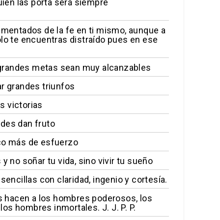
uien las porta será siempre
limentados de la fe en ti mismo, aunque a
olo te encuentras distraído pues en ese
as grandes metas sean muy alcanzables
ar grandes triunfos
s victorias
udes dan fruto
oco más de esfuerzo
y no soñar tu vida, sino vivir tu sueño
encillas con claridad, ingenio y cortesía.
s hacen a los hombres poderosos, los
s hombres inmortales. J. J. P. P.