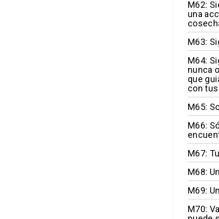
M62: Si
una acc
cosecha
M63: Si
M64: Si
nunca o
que gui
con tus
M65: So
M66: Só
encuen
M67: Tu
M68: Un
M69: Un
M70: Va
puede 