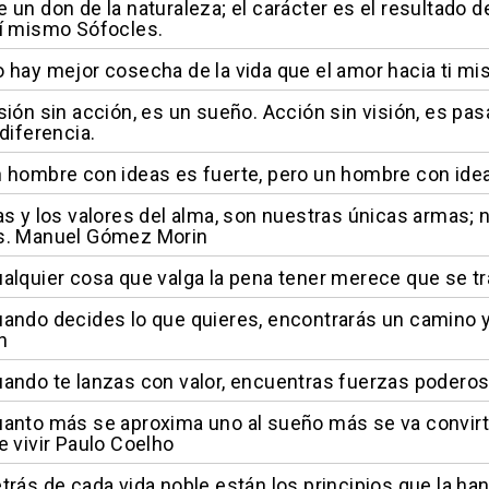
 un don de la naturaleza; el carácter es el resultado d
í mismo Sófocles.
 hay mejor cosecha de la vida que el amor hacia ti mi
sión sin acción, es un sueño. Acción sin visión, es pas
diferencia.
 hombre con ideas es fuerte, pero un hombre con ideal
as y los valores del alma, son nuestras únicas armas;
s. Manuel Gómez Morin
alquier cosa que valga la pena tener merece que se tra
ando decides lo que quieres, encontrarás un camino y
n
ando te lanzas con valor, encuentras fuerzas poderos
anto más se aproxima uno al sueño más se va convirti
e vivir Paulo Coelho
trás de cada vida noble están los principios que la h