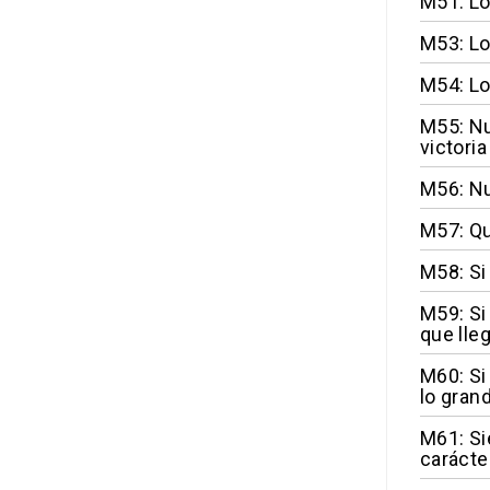
M51: Lo
M53: Lo
M54: Lo
M55: Nu
victori
M56: Nu
M57: Qui
M58: Si
M59: Si
que lle
M60: Si
lo gran
M61: Si
carácte