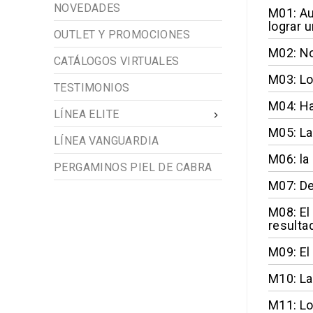
NOVEDADES
M01: Au
lograr u
OUTLET Y PROMOCIONES
M02: No
CATÁLOGOS VIRTUALES
M03: Lo
TESTIMONIOS
M04: Ha
LÍNEA ELITE

M05: La
LÍNEA VANGUARDIA
M06: la
PERGAMINOS PIEL DE CABRA
M07: De
M08: El
resulta
M09: El 
M10: La
M11: Lo