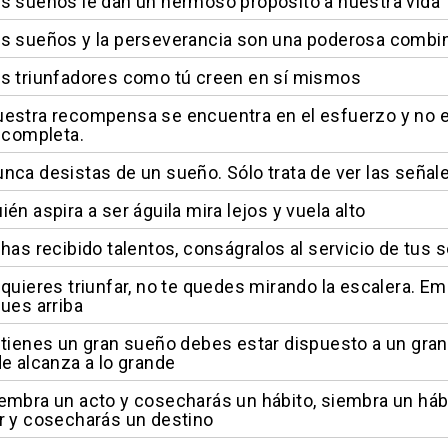
s sueños le dan un hermoso propósito a nuestra vida
s sueños y la perseverancia son una poderosa combi
s triunfadores como tú creen en sí mismos
estra recompensa se encuentra en el esfuerzo y no en
a completa.
nca desistas de un sueño. Sólo trata de ver las señale
én aspira a ser águila mira lejos y vuela alto
 has recibido talentos, conságralos al servicio de tus
 quieres triunfar, no te quedes mirando la escalera. Em
gues arriba
 tienes un gran sueño debes estar dispuesto a un gran
de alcanza a lo grande
embra un acto y cosecharás un hábito, siembra un háb
r y cosecharás un destino