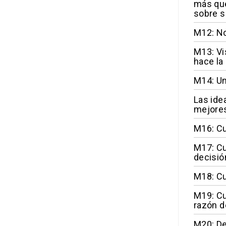
más que
sobre s
M12: No
M13: Vi
hace la 
M14: Un
Las ide
mejore
M16: Cu
M17: Cu
decisió
M18: Cu
M19: Cu
razón d
M20: De