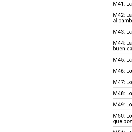
M41: La
M42: La
al camb
M43: La
M44: La
buen ca
M45: La
M46: Lo
M47: Lo
M48: L
M49: Lo
M50: Lo
que pon