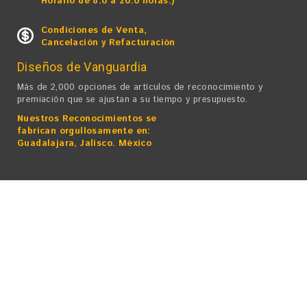
Horario de 8.0 a 20.0 horas.)
Condiciones de Venta,
Cancelación y Refacturación
Diseños de Vanguardia
Más de 2,000 opciones de artículos de reconocimiento y
premiación que se ajustan a su tiempo y presupuesto.
Nuestros Reconocimientos se
fabrican orgullosamente en:
Guadalajara, Jalisco. México
Laser World Excelencia en Reconocimientos, S.A. de C.V.
• Derechos Reservados ©
2025
Av. Mariano Otero 4671. Cuadra y media de Av. Patria rumbo Plaza
del Sol.
Fracc. La Calma. CP 45070 Zapopan, Jal. México
Teléfonos 33 3616-4060 / 33 3616-4160 / 33 2014-4622 / 33 3826
2465
Marca Registrada. Todos los derechos Reservados