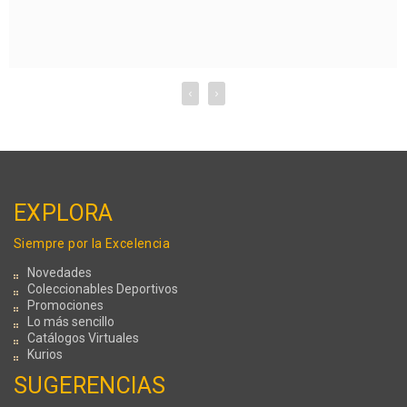
Tienen estacionamiento 
¿Qué m
‹
›
EXPLORA
Siempre por la Excelencia
Novedades
Coleccionables Deportivos
Promociones
Lo más sencillo
Catálogos Virtuales
Kurios
SUGERENCIAS