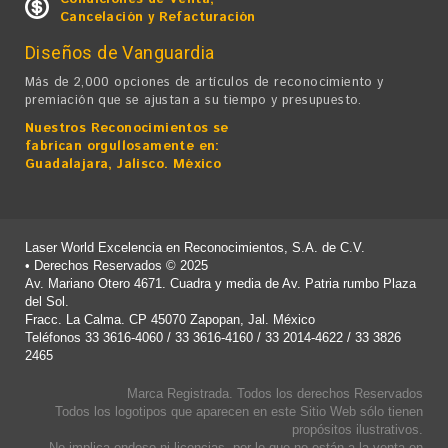
Cancelación y Refacturación
Diseños de Vanguardia
Más de 2,000 opciones de artículos de reconocimiento y
premiación que se ajustan a su tiempo y presupuesto.
Nuestros Reconocimientos se
fabrican orgullosamente en:
Guadalajara, Jalisco. México
Laser World Excelencia en Reconocimientos, S.A. de C.V.
• Derechos Reservados ©
2025
Av. Mariano Otero 4671. Cuadra y media de Av. Patria rumbo Plaza
del Sol.
Fracc. La Calma. CP 45070 Zapopan, Jal. México
Teléfonos 33 3616-4060 / 33 3616-4160 / 33 2014-4622 / 33 3826
2465
Marca Registrada. Todos los derechos Reservados
Todos los logotipos que aparecen en este Sitio Web sólo tienen
propósitos ilustrativos.
No implica endoso ni licencias, por lo que no están a la venta en