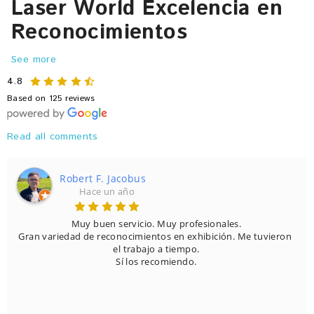
Laser World Excelencia en
Reconocimientos
See more
4.8
Based on 125 reviews
Read all comments
us
Jorge Morales Al
Hace 5 año
cio. Muy profesionales.

Honestamente, si quieres ent
mientos en exhibición. Me tuvieron 
el lug
abajo a tiempo.

os recomiendo.
Tienen infinidad de opciones, 
es muy di
Aparte de que el trato 